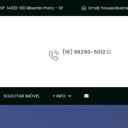
P: 14010-130 Ribeirão Preto - SP
Email:
houseolivei
(16) 98250-5012
SOLICITAR IMÓVEL
+ INFO