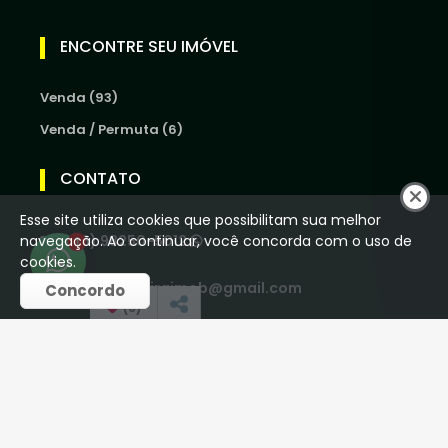
ENCONTRE SEU IMÓVEL
Venda (93)
Venda / Permuta (6)
CONTATO
Esse site utiliza cookies que possibilitam sua melhor
(16) 98250-5012
navegação. Ao continuar, você concorda com o uso de
1
cookies.
houseoliveiraimob@gmail.com
Concordo
(
0
)
REDES SOCIAIS