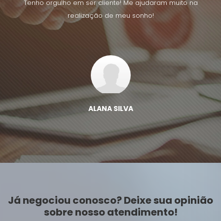
uito na
Tenho orgulho em ser cliente! Me ajudaram muito na
Tenho 
realização de meu sonho!
ALANA SILVA
Já negociou conosco? Deixe sua opinião
sobre nosso atendimento!