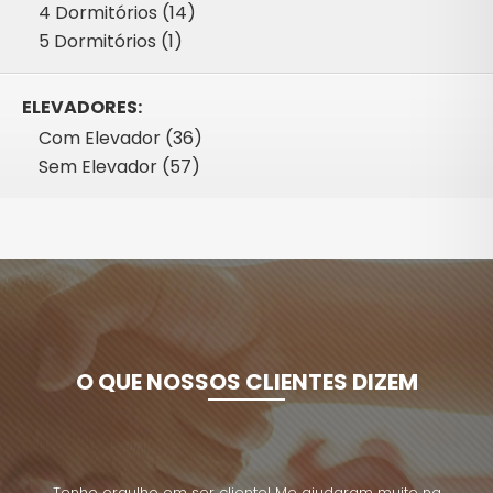
4 Dormitórios (14)
5 Dormitórios (1)
ELEVADORES:
Com Elevador (36)
Sem Elevador (57)
O QUE NOSSOS CLIENTES DIZEM
uito na
Tenho orgulho em ser cliente! Me ajudaram muito na
Tenho 