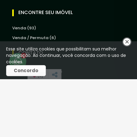
ENCONTRE SEU IMÓVEL
Venda (93)
Venda / Permuta (6)
Esse site utiliza cookies que possibilitam sua melhor
CONTATO
navegação. Ao continuar, você concorda com o uso de
1
cookies.
Concordo
(16) 98250-5012
(
0
)
houseoliveiraimob@gmail.com
REDES SOCIAIS