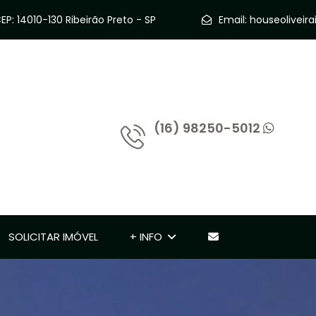
P: 14010-130 Ribeirão Preto - SP
Email:
houseolivei
(16) 98250-5012
SOLICITAR IMÓVEL
+ INFO