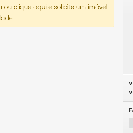
a ou
clique aqui e solicite um imóvel
dade.
V
V
E