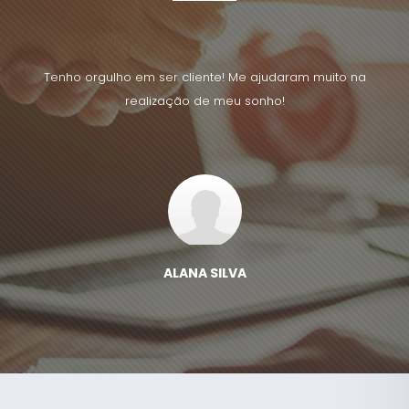
uito na
Tenho orgulho em ser cliente! Me ajudaram muito na
Tenho 
realização de meu sonho!
ALANA SILVA