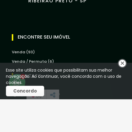
RIBEIRÃO PRETO - SP
ENCONTRE SEU IMÓVEL
Venda (93)
Venda / Permuta (6)
Esse site utiliza cookies que possibilitam sua melhor
CONTATO
navegação. Ao continuar, você concorda com o uso de
1
cookies.
Concordo
(16) 98250-5012
(
0
)
houseoliveiraimob@gmail.com
REDES SOCIAIS