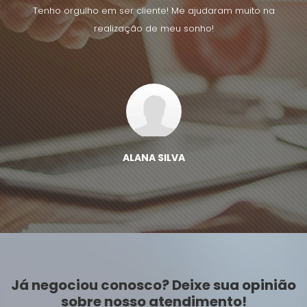
uito na
Tenho orgulho em ser cliente! Me ajudaram muito na
Tenho 
realização de meu sonho!
ALANA SILVA
Já negociou conosco? Deixe sua opinião
sobre nosso atendimento!