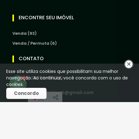
ENCONTRE SEU IMÓVEL
Venda (93)
Venda / Permuta (6)
CONTATO
Esse site utiliza cookies que possibilitam sua melhor
navegação. Ao continuar, você concorda com o uso de
(16) 98250-5012
1
cookies.
houseoliveiraimob@gmail.com
Concordo
(
0
)
REDES SOCIAIS