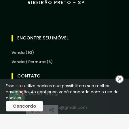
RIBEIRÃO PRETO - SP
ENCONTRE SEU IMÓVEL
Venda (93)
Venda / Permuta (6)
CONTATO
Esse site utiliza cookies que possibilitam sua melhor
navegação. Ao continuar, você concorda com o uso de
1
(16) 98250-5012
cookies.
Concordo
houseoliveiraimob@gmail.com
(
0
)
REDES SOCIAIS