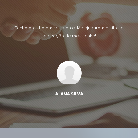
uito na
Tenho orgulho em ser cliente! Me ajudaram muito na
Tenho 
realização de meu sonho!
ALANA SILVA