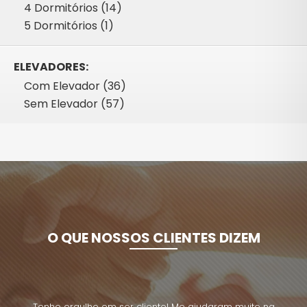
4 Dormitórios (14)
5 Dormitórios (1)
ELEVADORES:
Com Elevador (36)
Sem Elevador (57)
O QUE NOSSOS CLIENTES DIZEM
uito na
Tenho orgulho em ser cliente! Me ajudaram muito na
Tenho 