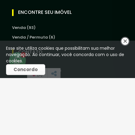
ENCONTRE SEU IMÓVEL
Venda (93)
Venda / Permuta (6)
Esse site utiliza cookies que possibilitam sua melhor
CONTATO
navegação. Ao continuar, você concorda com o uso de
1
cookies.
Concordo
(16) 98250-5012
(
0
)
houseoliveiraimob@gmail.com
REDES SOCIAIS