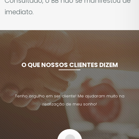
Consultado, o BB não se manifestou de
imediato.
O QUE NOSSOS CLIENTES DIZEM
uito na
Tenho orgulho em ser cliente! Me ajudaram muito na
Tenho 
realização de meu sonho!